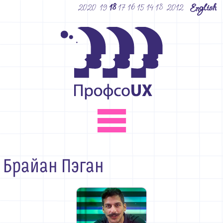
2020
19
18
17
16
15
14
13
2012
English
Программа
Брайан Пэган
Мастер-классы
Доклады
Докладчикам