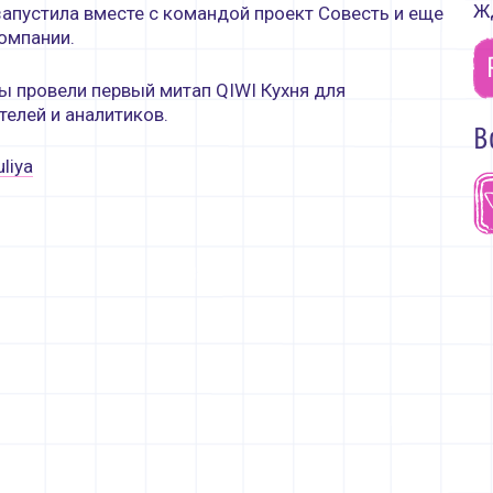
Жд
запустила вместе с командой проект Совесть и еще
омпании.
мы провели первый митап QIWI Кухня для
телей и аналитиков.
В
liya