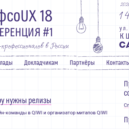
202
1
фсоUX 18
у
л
.
ЕРЕНЦИЯ #1
К
рофессионалов в России
С
лады
Докладчикам
Партнёры
Контакт
П
с
ру нужны релизы
Сп
йн-команды в QIWI и организатор митапов QIWI
П