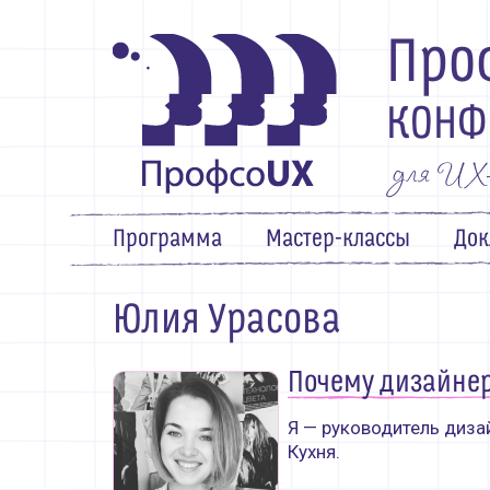
Про
КОНФ
для UX-п
Программа
Мастер-классы
Док
Программа
Юлия Урасова
Мастер-классы
Почему дизайне
Доклады
Я — руководитель диза
Докладчикам
Кухня.
Партнёры