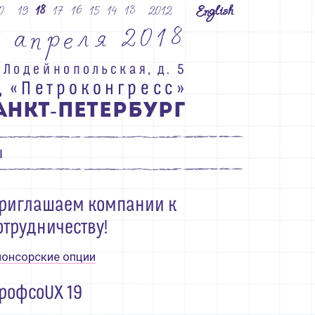
0
19
18
17
16
15
14
13
2012
English
4
а
п
р
е
л
я
2
0
1
8
Л
о
д
е
й
н
о
п
о
л
ь
с
к
а
я
,
д
.
5
Ц
«
П
е
т
р
о
к
о
н
г
р
е
с
с
»
А
Н
К
Т
П
Е
Т
Е
Р
Б
У
Р
Г
-
ы
риглашаем компании к
отрудничеству!
онсорские опции
рофсоUX 19