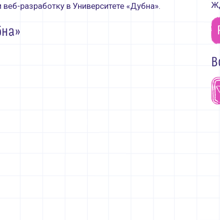
Жд
 веб-разработку в Университете «Дубна».
бна»
В