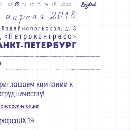
0
19
18
17
16
15
14
13
2012
English
4
а
п
р
е
л
я
2
0
1
8
Л
о
д
е
й
н
о
п
о
л
ь
с
к
а
я
,
д
.
5
Ц
«
П
е
т
р
о
к
о
н
г
р
е
с
с
»
А
Н
К
Т
П
Е
Т
Е
Р
Б
У
Р
Г
-
ы
риглашаем компании к
отрудничеству!
онсорские опции
рофсоUX 19