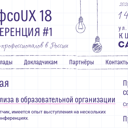
202
1
фсоUX 18
у
л
.
ЕРЕНЦИЯ #1
К
рофессионалов в России
С
лады
Докладчикам
Партнёры
Контакт
ая
П
с
елиза в образовательной организации
Сп
отчик, имеется опыт выступления на нескольких
П
онференциях.