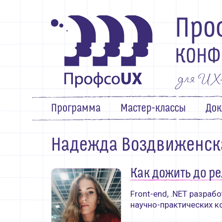
Про
КОНФ
для UX-п
Программа
Мастер-классы
Док
Программа
Надежда Воздвиженск
Мастер-классы
Как дожить до р
Доклады
Front-end, .NET разраб
Докладчикам
научно-практических к
Партнёры